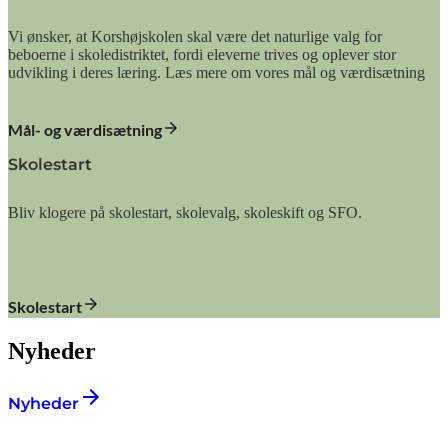
Vi ønsker, at Korshøjskolen skal være det naturlige valg for
beboerne i skoledistriktet, fordi eleverne trives og oplever stor
udvikling i deres læring. Læs mere om vores mål og værdisætning
Mål- og værdisætning
Skolestart
Bliv klogere på skolestart, skolevalg, skoleskift og SFO.
Skolestart
Nyheder
Nyheder