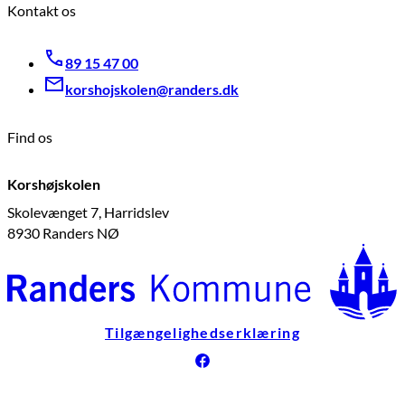
Kontakt os
89 15 47 00
korshojskolen@randers.dk
Find os
Korshøjskolen
Skolevænget 7, Harridslev
8930 Randers NØ
Tilgængelighedserklæring